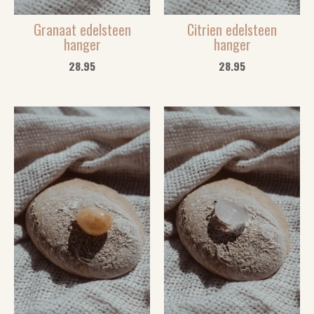
Granaat edelsteen
Citrien edelsteen
hanger
hanger
28.95
28.95