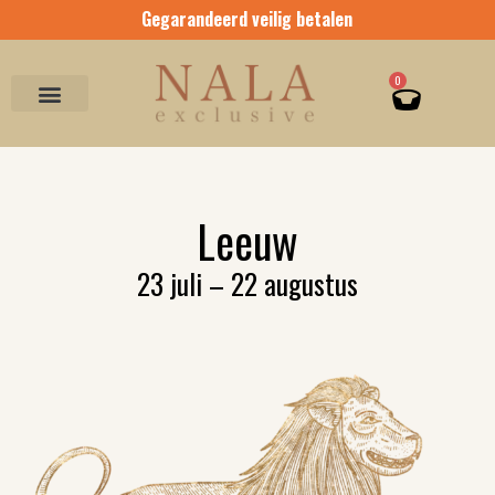
Ga
Gegarandeerd veilig betalen
naar
de
inhoud
Winkel
0
Leeuw
23 juli – 22 augustus