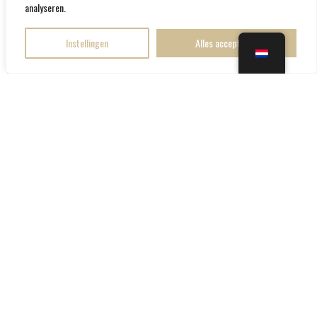
analyseren.
Instellingen
Alles accepteren
Rhodochrosiet
Rookkwarts edelsteen
edelsteen hanger
hanger
28.95
30.95