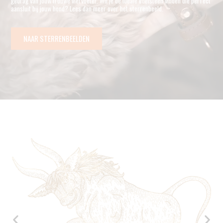
gedrag van jouw trouwe viervoeter. Wil je de ideale edelsteen vinden die perfect
aansluit bij jouw hond? Lees dan meer over het sterrenbeeld.
NAAR STERRENBEELDEN