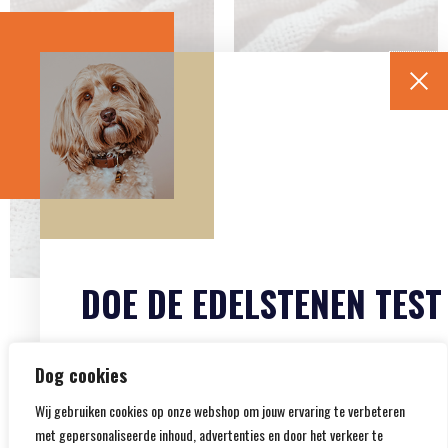
DOE DE EDELSTENEN TEST
Agaat edelsteen
Tijgeroog edelsteen
hanger
hanger
28.95
27.95
Ontdek welke edelsteen het beste bij jouw trouwe
Dog cookies
viervoeter past!
Wij gebruiken cookies op onze webshop om jouw ervaring te verbeteren
met gepersonaliseerde inhoud, advertenties en door het verkeer te
Start de test