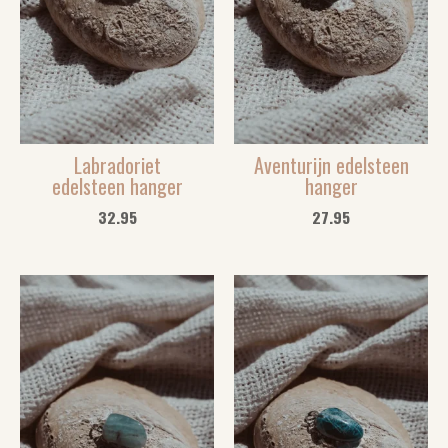
Labradoriet
Aventurijn edelsteen
edelsteen hanger
hanger
32.95
27.95