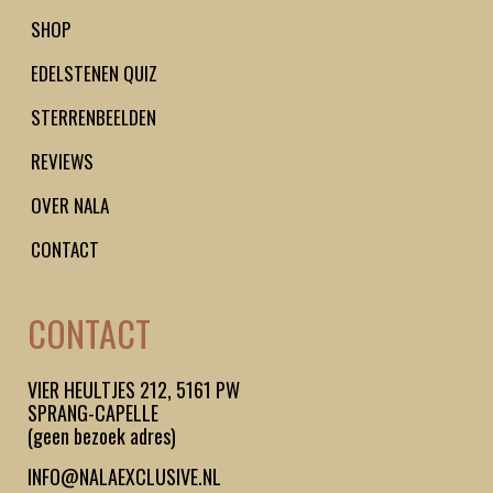
g
o
SHOP
r
o
EDELSTENEN QUIZ
a
k
m
STERRENBEELDEN
REVIEWS
OVER NALA
CONTACT
CONTACT
VIER HEULTJES 212, 5161 PW
SPRANG-CAPELLE
(geen bezoek adres)
INFO@NALAEXCLUSIVE.NL