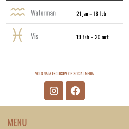
Waterman
21 jan – 18 feb
Vis
19 feb – 20 mrt
VOLG NALA EXCLUSIVE OP SOCIAL MEDIA
I
F
n
a
s
c
t
e
MENU
a
b