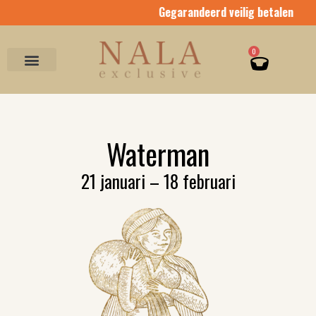
Ga
Gegarandeerd veilig betalen
naar
de
inhoud
Winkel
0
Waterman
21 januari – 18 februari