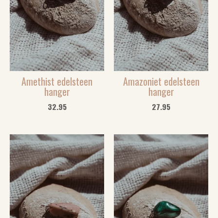
Amethist edelsteen
Amazoniet edelsteen
hanger
hanger
32.95
27.95