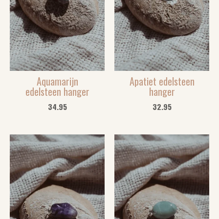
Aquamarijn
Apatiet edelsteen
edelsteen hanger
hanger
34.95
32.95