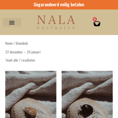
Ga
Gegarandeerd veilig betalen
naar
de
inhoud
Winkel
0
Home
/ Steenbok
22 december – 20 januari
Toont alle 7 resultaten