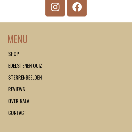
I
F
n
a
s
c
t
e
MENU
a
b
g
o
SHOP
r
o
EDELSTENEN QUIZ
a
k
m
STERRENBEELDEN
REVIEWS
OVER NALA
CONTACT