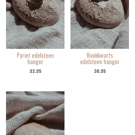
Pyriet edelsteen
Rookkwarts
hanger
edelsteen hanger
32.95
30.95