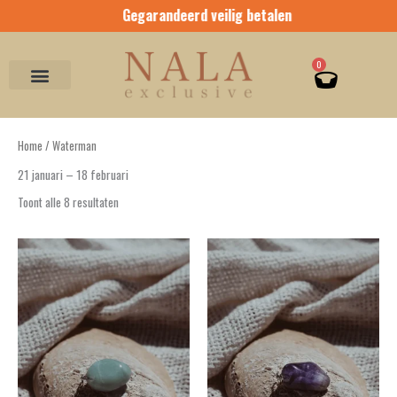
Ga
Gegarandeerd veilig betalen
naar
de
inhoud
Winkel
0
Home
/ Waterman
21 januari – 18 februari
Toont alle 8 resultaten