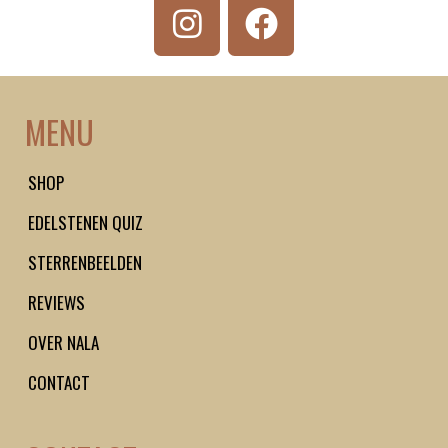
I
F
n
a
s
c
t
e
MENU
a
b
g
o
SHOP
r
o
EDELSTENEN QUIZ
a
k
m
STERRENBEELDEN
REVIEWS
OVER NALA
CONTACT